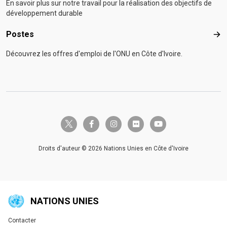
En savoir plus sur notre travail pour la réalisation des objectifs de
développement durable
Postes
Pos
Découvrez les offres d'emploi de l'ONU en Côte d'Ivoire.
twitter-x
facebook-f
instagram
flickr
youtube
Droits d'auteur © 2026 Nations Unies en Côte d'Ivoire
NATIONS UNIES
Contacter
Global U.N. menu