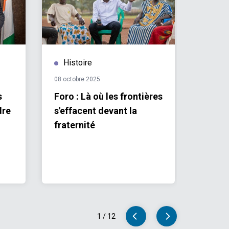
Histoire
Hist
08 octobre 2025
07 août 
s
Foro : Là où les frontières
Inclus
dre
s'effacent devant la
écono
fraternité
Habita
parten
phase
projet
prog
1
/
12