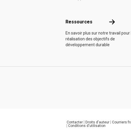
Ressource
Ressources
En savoir plus sur notre travail pour 
réalisation des objectifs de
développement durable
Contacter
Droits d'auteur
Courriers f
Global U.N. menu
Conditions d'utilisation