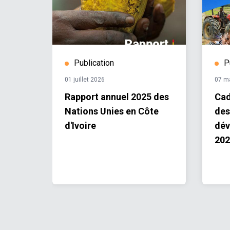
Publication
P
01 juillet 2026
07 m
y :
Rapport annuel 2025 des
Cad
Nations Unies en Côte
des
striel
d'Ivoire
dév
hone
202