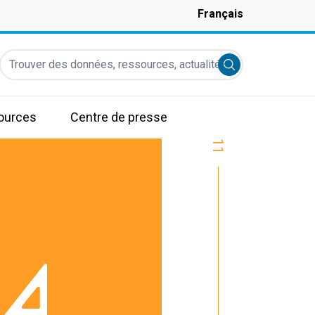
Français
Trouver des données, ressources, actualités et autres informati
Submit search
ources
Centre de presse
11