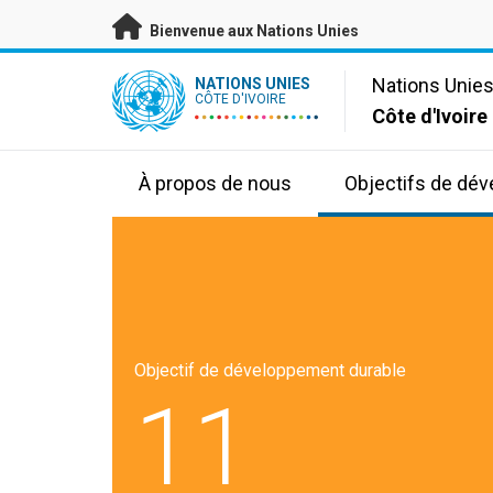
Passer au contenu principal
Bienvenue aux Nations Unies
UN Logo
Nations Unie
NATIONS UNIES
CÔTE D'IVOIRE
Côte d'Ivoire
À propos de nous
Objectifs de dé
Objectif de développement durable
11