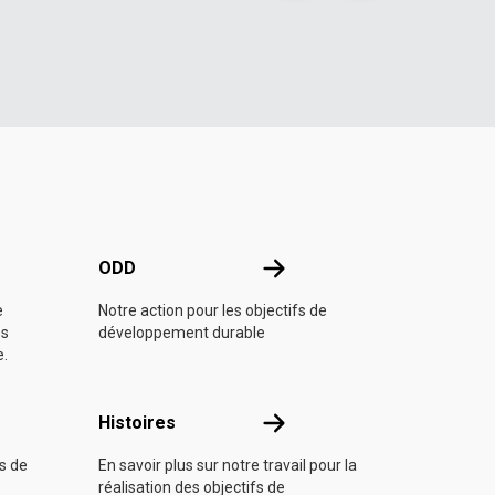
e l'ONU
ODD
ODD
e
Notre action pour les objectifs de
es
développement durable
e.
Histoires
Histoires
fs de
En savoir plus sur notre travail pour la
réalisation des objectifs de