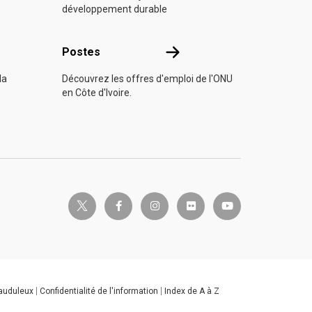
développement durable
s
Postes
Postes
la
Découvrez les offres d'emploi de l'ONU
en Côte d'Ivoire.
twitter-x
facebook-f
instagram
flickr
youtube
rauduleux
Confidentialité de l'information
Index de A à Z