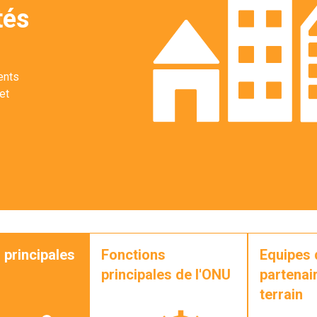
tés
ents
et
 principales
Fonctions
Equipes 
principales de l'ONU
partenair
terrain