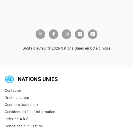
twitter-x
facebook-f
instagram
flickr
youtube
Droits d'auteur © 2026 Nations Unies en Côte d'Ivoire
NATIONS UNIES
Contacter
Global U.N. menu
Droits d'auteur
Courriers frauduleux
Confidentialité de l'information
Index de A à Z
Conditions d'utilisation