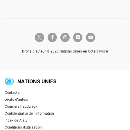
twitter-x
facebook-f
instagram
flickr
youtube
Droits d'auteur © 2026 Nations Unies en Côte d'Ivoire
NATIONS UNIES
Contacter
Global U.N. menu
Droits d'auteur
Courriers frauduleux
Confidentialité de l'information
Index de A à Z
Conditions d'utilisation