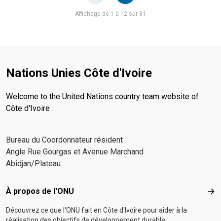
Pager
Affichage de 1 à 12 sur 31
Nations Unies Côte d'Ivoire
Welcome to the United Nations country team website of
Côte d'Ivoire
Bureau du Coordonnateur résident
Angle Rue Gourgas et Avenue Marchand
Abidjan/Plateau
Footer menu
À propos de l'ONU
À p
Découvrez ce que l'ONU fait en Côte d'Ivoire pour aider à la
réalisation des objectifs de développement durable.