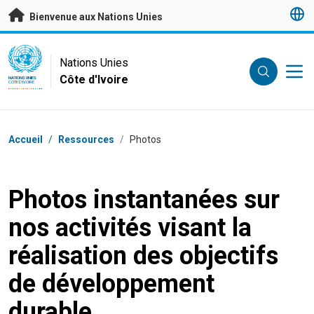
Passer au contenu principal
Bienvenue aux Nations Unies
UN Logo
Nations Unies
Côte d'Ivoire
NATIONS UNIES
CÔTE D'IVOIRE
Fil d'Ariane
Accueil
/
Ressources
/
Photos
Photos instantanées sur
nos activités visant la
réalisation des objectifs
de développement
durable.