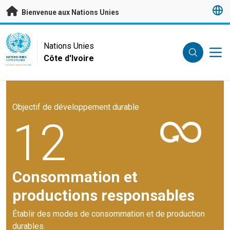
Passer au contenu principal
Bienvenue aux Nations Unies
UN Logo
Nations Unies
Côte d'Ivoire
NATIONS UNIES
CÔTE D'IVOIRE
Objectif de développement durable
12
Consommation et
productions responsables
Établir des modes de consommation et de production
durables.