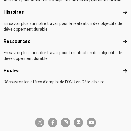
Agissons pour atteindre les objectifs de développement durable
Histoires
Hist
En savoir plus sur notre travail pour la réalisation des objectifs de
développement durable
Ressources
Res
En savoir plus sur notre travail pour la réalisation des objectifs de
développement durable
Postes
Pos
Découvrez les offres d'emploi de l'ONU en Côte d'Ivoire.
twitter-x
facebook-f
instagram
flickr
youtube